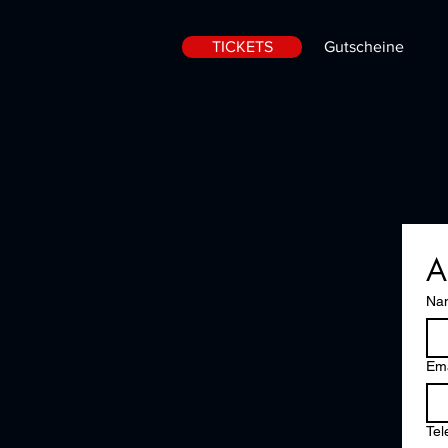
TICKETS
Gutscheine
A
Na
Ema
Te