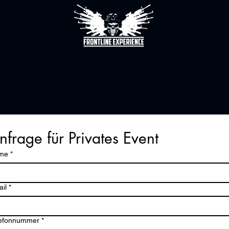
nfrage für Privates Event
me
*
il
*
lefonnummer
*