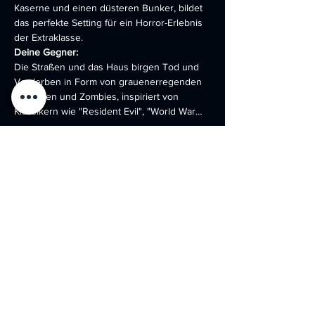
Kaserne und einen düsteren Bunker, bildet 
das perfekte Setting für ein Horror-Erlebnis 
der Extraklasse.
Deine Gegner:
Die Straßen und das Haus birgen Tod und 
Verderben in Form von grauenerregenden 
Kreaturen und Zombies, inspiriert von 
Klassikern wie "Resident Evil", "World War…
Show More
Tickets
Sale ended
Ticket type
Evil Nation
Price
€299.00