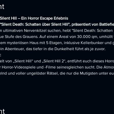
nt
Silent Hill – Ein Horror Escape Erlebnis
ilent Death: Schatten über Silent Hill", präsentiert von Battlefie
 ultimativen Nervenkitzel suchen, hebt "Silent Death: Schatten ü
eue Stufe des Grauens. Auf einem Areal von 30.000 qm, umhüllt
em mysteriösen Haus mit 5 Etagen, inklusive Kellerbunker und 
 Abenteuer, das tiefer in die Dunkelheit führt als je zuvor.
:
t von „Silent Hill“ und „Silent Hill 2“, entführt euch dieses Hor
r Horror-Videospiele und -Filme seinesgleichen sucht. Die Atmos
lnd und voller ungelöster Rätsel, die nur die Mutigsten unter e
nt