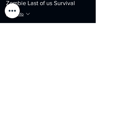
Zombie Last of us Survival
More info
Price
€49.00
+€1.23 ticket service fee
Share this event
DATENSCHUTZ
AGB'S
IMPRESSUM
COPYRIGHT BY FRONTLINE EXPERIENCE
WEBSITE BY LAVADA NICOLINI