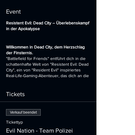
Event
Resistent Evil: Dead City – Überlebenskampf
in der Apokalypse
Willkommen in Dead City, dem Herzschlag
der Finsternis.
"Battlefield for Friends" entführt dich in die
schattenhafte Welt von "Resistent Evil: Dead
City", ein von "Resident Evil" inspiriertes
Real-Life-Gaming-Abenteuer, das dich an die
Grenzen deiner Ängste bringt. Auf einem
weitläufigen Areal von nahezu 400.000 qm,
gespickt mit 15 verlassenen Gebäuden,
Tickets
geheimnisvollen Katakomben und
kriegsähnlichen Bunkern, wirst du Teil einer
Geschichte, die so real erscheint, dass du
Verkauf beendet
glaubst, sie sei wahr.
Tickettyp
Das Szenario: Dead City
Evil Nation - Team Polizei
Nach dem Ausbruch eines tödlichen Virus