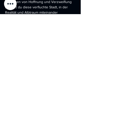
Getrieben von Hoffnung und Verzweiflung 
betrittst du diese verfluchte Stadt, in der 
Realität und Albtraum miteinander 
verschmelzen.
Während du tiefer in das Labyrinth aus 
verlassenen Straßen, verfallenen Gebäuden 
und unheimlichen Katakomben eindringst, 
wirst du mit grotesken Kreaturen und 
verstörenden Visionen konfrontiert. 
Übernatürliche Kräfte manipulieren deine 
Wahrnehmung, und die Schatten deiner 
Vergangenheit…
Mehr anzeigen
Diese Veranstaltung teilen