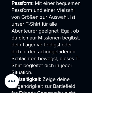
Passform:
Mit einer bequemen
Passform und einer Vielzahl
von Größen zur Auswahl, ist
unser T-Shirt für alle
Abenteurer geeignet. Egal, ob
du dich auf Missionen begibst,
dein Lager verteidigst oder
dich in den actiongeladenen
Schlachten bewegst, dieses T-
Shirt begleitet dich in jeder
Situation.
Vielseitigkeit:
Zeige deine
Zugehörigkeit zur Battlefield
for Friends Community nicht
nur bei den Live-Action-
Events, sondern auch im
Alltag. Trage es beim Training,
in der Freizeit oder wann
immer du dich inspiriert fühlst.